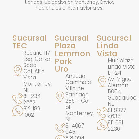
tiendas. Ubicados en Monterrey. Envíos
nacionales e internacionales.
Sucursal
Sucursal
Sucursal
TEC
Plaza
Linda
Lemmon
Vista
Rosario 117
Esq. Garza
Park
Multiplaza
Sada
Linda Vista
Uro
Col. Alta
L-124
Antiguo
Vista
Av. Miguel
Camino a
Monterrey,
Alemán
Villa de
NL
5054
Santiago
81 1234
Guadalupe,
286 - Col.
2662
NL
51
812 189
81 8377
Monterrey,
1062
4635
NL
811 691
81 4067
2236
0451
818 094