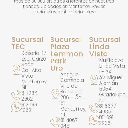
más de 30,000 artículos diferentes en nuestras
tiendas. Ubicados en Monterrey. Envíos
nacionales e internacionales.
Sucursal
Sucursal
Sucursal
TEC
Plaza
Linda
Lemmon
Vista
Rosario 117
Esq. Garza
Park
Multiplaza
Sada
Linda Vista
Uro
Col. Alta
L-124
Antiguo
Vista
Av. Miguel
Camino a
Monterrey,
Alemán
Villa de
NL
5054
Santiago
81 1234
Guadalupe,
286 - Col.
2662
NL
51
812 189
81 8377
Monterrey,
1062
4635
NL
811 691
81 4067
2236
0451