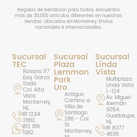
Regalos de bendición para todos, encuentra
más de 30,000 artículos diferentes en nuestras
tiendas. Ubicados en Monterrey. Envíos
nacionales e internacionales.
Sucursal
Sucursal
Sucursal
TEC
Plaza
Linda
Lemmon
Vista
Rosario 117
Esq. Garza
Park
Multiplaza
Sada
Linda Vista
Uro
Col. Alta
L-124
Antiguo
Vista
Av. Miguel
Camino a
Monterrey,
Alemán
Villa de
NL
5054
Santiago
81 1234
Guadalupe,
286 - Col.
2662
NL
51
812 189
81 8377
Monterrey,
1062
4635
NL