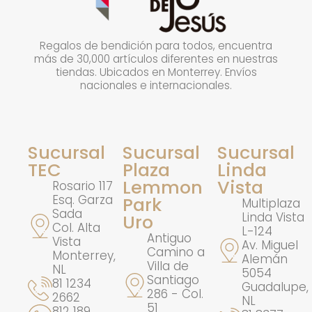
Niño Dios
$
290.00
Regalos de bendición para todos, encuentra
más de 30,000 artículos diferentes en nuestras
tiendas. Ubicados en Monterrey. Envíos
nacionales e internacionales.
Sucursal
Sucursal
Sucursal
TEC
Plaza
Linda
Lemmon
Vista
Rosario 117
Esq. Garza
Park
Multiplaza
Sada
Linda Vista
Uro
Col. Alta
L-124
Antiguo
Vista
Av. Miguel
Camino a
Monterrey,
Alemán
Villa de
NL
5054
Santiago
81 1234
Guadalupe,
286 - Col.
2662
NL
51
812 189