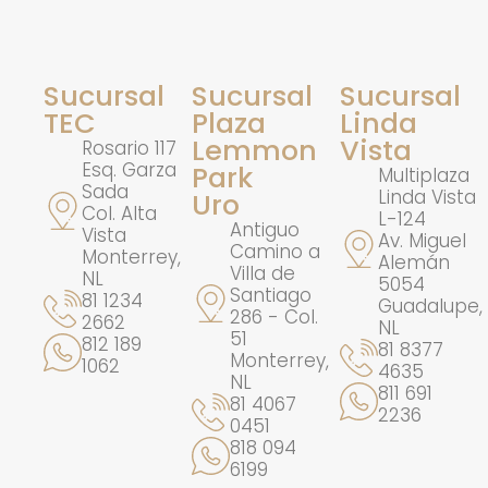
Sucursal
Sucursal
Sucursal
TEC
Plaza
Linda
Lemmon
Vista
Rosario 117
Esq. Garza
Park
Multiplaza
Sada
Linda Vista
Uro
Col. Alta
L-124
Antiguo
Vista
Av. Miguel
Camino a
Monterrey,
Alemán
Villa de
NL
5054
Santiago
81 1234
Guadalupe,
286 - Col.
2662
NL
51
812 189
81 8377
Monterrey,
1062
4635
NL
811 691
81 4067
2236
0451
818 094
6199