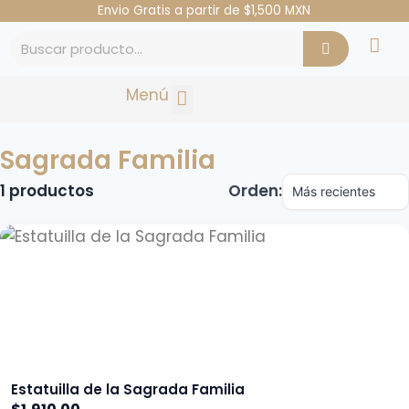
Envio Gratis a partir de $1,500 MXN
Menú
OCASIÓN ESPECIAL
Sagrada Familia
1
productos
Orden:
Estatuilla de la Sagrada Familia