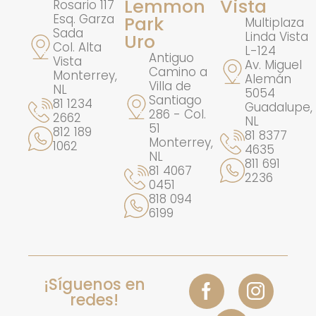
Lemmon
Vista
Rosario 117
Esq. Garza
Park
Multiplaza
Sada
Linda Vista
Uro
Col. Alta
L-124
Antiguo
Vista
Av. Miguel
Camino a
Monterrey,
Alemán
Villa de
NL
5054
Santiago
81 1234
Guadalupe,
286 - Col.
2662
NL
51
812 189
81 8377
Monterrey,
1062
4635
NL
811 691
81 4067
2236
0451
818 094
6199
¡Síguenos en
redes!